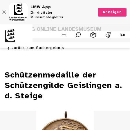
LMW App
Anzeigen
Ihr digitaler
Museumsbegleiter
SAMMLUNG ONLINE LANDESMUSEUM
En
WÜRTTEMBERG
zurück zum Suchergebnis
Schützenmedaille der
Schützengilde Geislingen a.
d. Steige