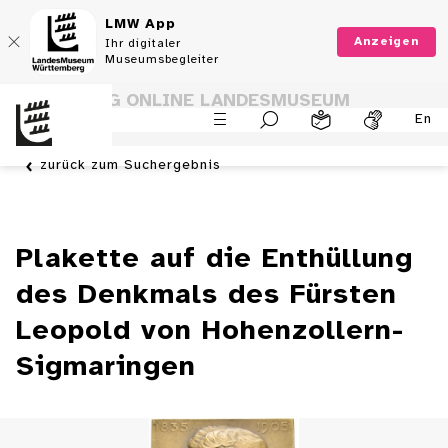
LMW App
Anzeigen
Ihr digitaler
Museumsbegleiter
SAMMLUNG ONLINE LANDESMUSEUM
En
WÜRTTEMBERG
zurück zum Suchergebnis
Plakette auf die Enthüllung
des Denkmals des Fürsten
Leopold von Hohenzollern-
Sigmaringen