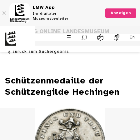
LMW App
Anzeigen
Ihr digitaler
Museumsbegleiter
SAMMLUNG ONLINE LANDESMUSEUM
En
WÜRTTEMBERG
zurück zum Suchergebnis
Schützenmedaille der
Schützengilde Hechingen