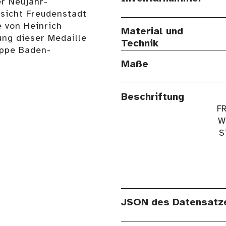
er Neujahr-
sicht Freudenstadt
e von Heinrich
Material und
ung dieser Medaille
Technik
uppe Baden-
Maße
Beschriftung
F
W
S
JSON des Datensatz