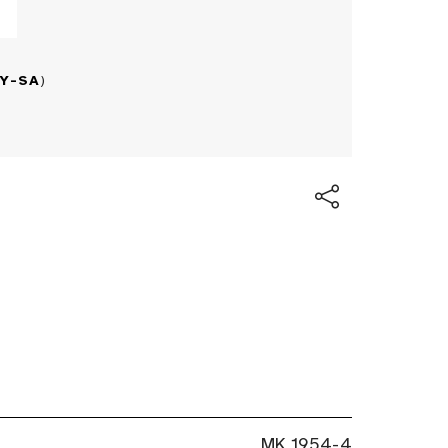
BY-SA
)
MK 1954-4