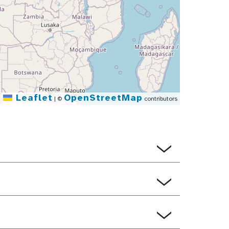
Leaflet
OpenStreetMap
|
©
contributors