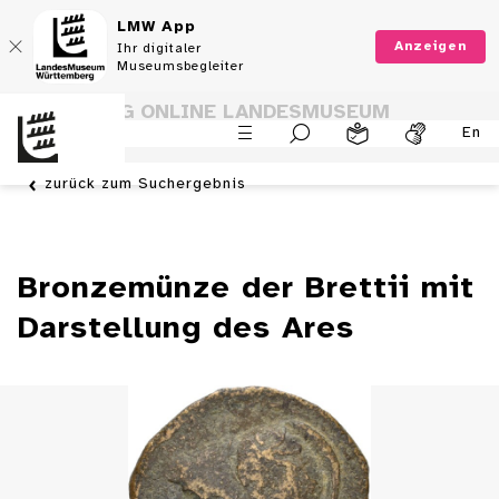
LMW App
Anzeigen
Ihr digitaler
Museumsbegleiter
SAMMLUNG ONLINE LANDESMUSEUM
En
WÜRTTEMBERG
zurück zum Suchergebnis
Bronzemünze der Brettii mit
Darstellung des Ares