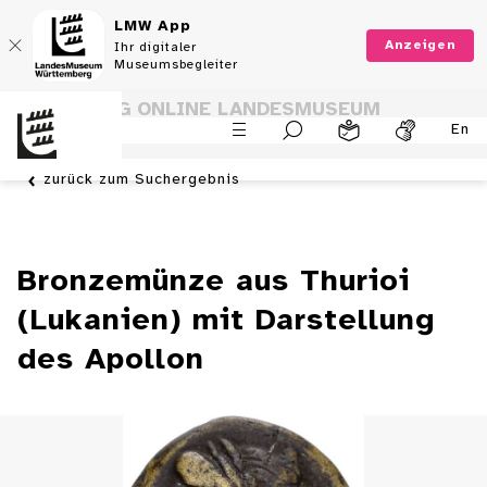
LMW App
Anzeigen
Ihr digitaler
Museumsbegleiter
SAMMLUNG ONLINE LANDESMUSEUM
En
WÜRTTEMBERG
zurück zum Suchergebnis
Bronzemünze aus Thurioi
(Lukanien) mit Darstellung
des Apollon