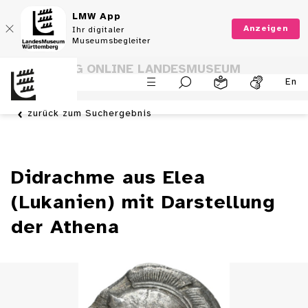
LMW App
Anzeigen
Ihr digitaler
Museumsbegleiter
SAMMLUNG ONLINE LANDESMUSEUM
En
WÜRTTEMBERG
zurück zum Suchergebnis
Didrachme aus Elea
(Lukanien) mit Darstellung
der Athena