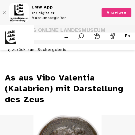
LMW App
Anzeigen
Ihr digitaler
Museumsbegleiter
SAMMLUNG ONLINE LANDESMUSEUM
En
WÜRTTEMBERG
zurück zum Suchergebnis
As aus Vibo Valentia
(Kalabrien) mit Darstellung
des Zeus