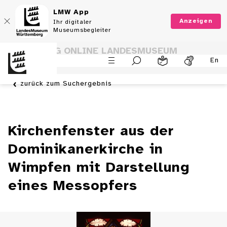
LMW App
Anzeigen
Ihr digitaler
Museumsbegleiter
SAMMLUNG ONLINE LANDESMUSEUM
En
WÜRTTEMBERG
zurück zum Suchergebnis
Kirchenfenster aus der
Dominikanerkirche in
Wimpfen mit Darstellung
eines Messopfers