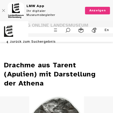
LMW App
Anzeigen
Ihr digitaler
Museumsbegleiter
SAMMLUNG ONLINE LANDESMUSEUM
En
WÜRTTEMBERG
zurück zum Suchergebnis
Drachme aus Tarent
(Apulien) mit Darstellung
der Athena