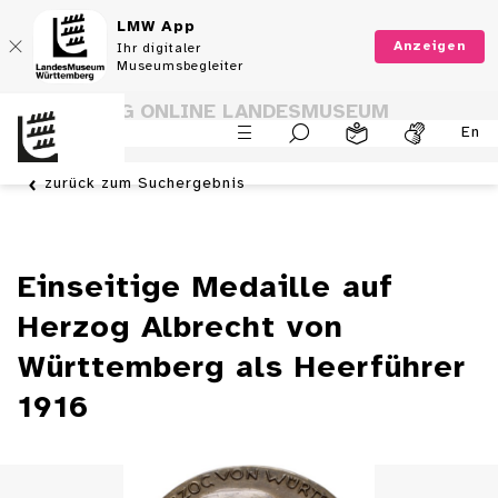
LMW App
Anzeigen
Ihr digitaler
Museumsbegleiter
SAMMLUNG ONLINE LANDESMUSEUM
En
WÜRTTEMBERG
zurück zum Suchergebnis
Einseitige Medaille auf
Herzog Albrecht von
Württemberg als Heerführer
1916