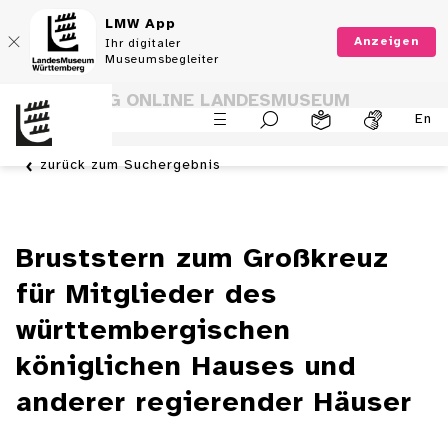
LMW App
Anzeigen
Ihr digitaler
Museumsbegleiter
SAMMLUNG ONLINE LANDESMUSEUM
En
WÜRTTEMBERG
zurück zum Suchergebnis
Bruststern zum Großkreuz
für Mitglieder des
württembergischen
königlichen Hauses und
anderer regierender Häuser