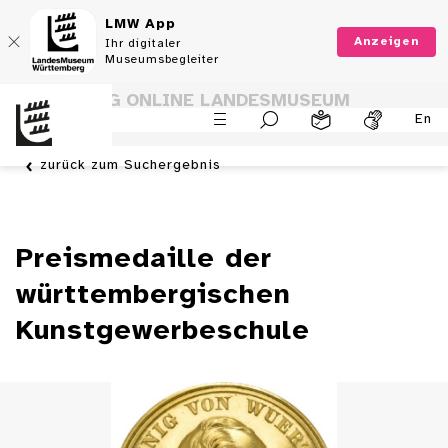
LMW App
Anzeigen
Ihr digitaler
Museumsbegleiter
SAMMLUNG ONLINE LANDESMUSEUM
En
WÜRTTEMBERG
zurück zum Suchergebnis
Preismedaille der
württembergischen
Kunstgewerbeschule