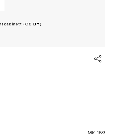
zkabinett (
CC BY
)
MK 169