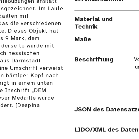
chießübungen anstatt
usgezeichnet. Im Laufe
aillen mit
Material und
das die verschiedenen
Technik
te. Dieses Objekt hat
as 9 Mark, dem
Maße
rderseite wurde mit
ich hessischen
Beschriftung
V
 aus Darmstadt
u
Eine Umschrift verweist
n bärtiger Kopf nach
eigt in einem unten
e Inschrift „DEM
ser Medaille wurde
dert. [Despina
JSON des Datensatz
LIDO/XML des Daten