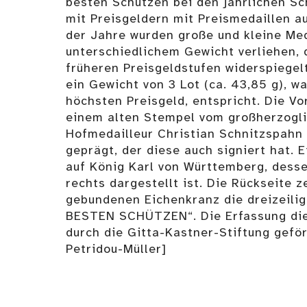
besten Schützen bei den jährlichen S
mit Preisgeldern mit Preismedaillen a
der Jahre wurden große und kleine Med
unterschiedlichem Gewicht verliehen, 
früheren Preisgeldstufen widerspiegel
ein Gewicht von 3 Lot (ca. 43,85 g), w
höchsten Preisgeld, entspricht. Die Vo
einem alten Stempel vom großherzogl
Hofmedailleur Christian Schnitzspahn
geprägt, der diese auch signiert hat. 
auf König Karl von Württemberg, desse
rechts dargestellt ist. Die Rückseite z
gebundenen Eichenkranz die dreizeilig
BESTEN SCHÜTZEN“. Die Erfassung die
durch die Gitta-Kastner-Stiftung geför
Petridou-Müller]