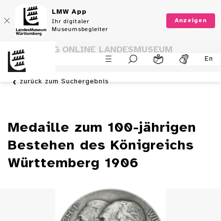
LMW App
Anzeigen
Ihr digitaler
Museumsbegleiter
SAMMLUNG ONLINE LANDESMUSEUM
En
WÜRTTEMBERG
zurück zum Suchergebnis
Medaille zum 100-jährigen
Bestehen des Königreichs
Württemberg 1906