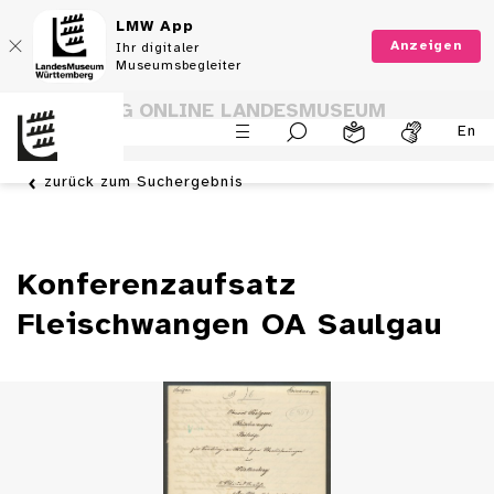
LMW App
Anzeigen
Ihr digitaler
Museumsbegleiter
SAMMLUNG ONLINE LANDESMUSEUM
En
WÜRTTEMBERG
zurück zum Suchergebnis
Konferenzaufsatz
Fleischwangen OA Saulgau