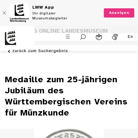
LMW App
Anzeigen
Ihr digitaler
Museumsbegleiter
SAMMLUNG ONLINE LANDESMUSEUM
En
WÜRTTEMBERG
zurück zum Suchergebnis
Medaille zum 25-jährigen
Jubiläum des
Württembergischen Vereins
für Münzkunde