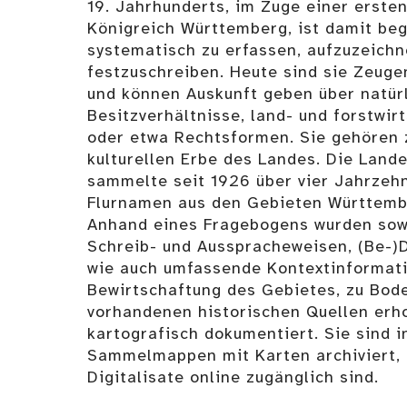
19. Jahrhunderts, im Zuge einer erst
Königreich Württemberg, ist damit be
systematisch zu erfassen, aufzuzeich
festzuschreiben. Heute sind sie Zeug
und können Auskunft geben über natür
Besitzverhältnisse, land- und forstwir
oder etwa Rechtsformen. Sie gehören 
kulturellen Erbe des Landes. Die Lande
sammelte seit 1926 über vier Jahrzehn
Flurnamen aus den Gebieten Württemb
Anhand eines Fragebogens wurden sow
Schreib- und Ausspracheweisen, (Be-
wie auch umfassende Kontextinformat
Bewirtschaftung des Gebietes, zu Bod
vorhandenen historischen Quellen erh
kartografisch dokumentiert. Sie sind 
Sammelmappen mit Karten archiviert, 
Digitalisate online zugänglich sind.