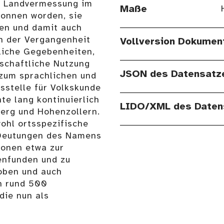
en Landvermessung im
Maße
gonnen worden, sie
nen und damit auch
en der Vergangenheit
Vollversion Dokumen
liche Gegebenheiten,
tschaftliche Nutzung
JSON des Datensatz
zum sprachlichen und
sstelle für Volkskunde
te lang kontinuierlich
LIDO/XML des Daten
erg und Hohenzollern.
ohl ortsspezifische
)Deutungen des Namens
ionen etwa zur
enfunden und zu
oben und auch
in rund 500
die nun als