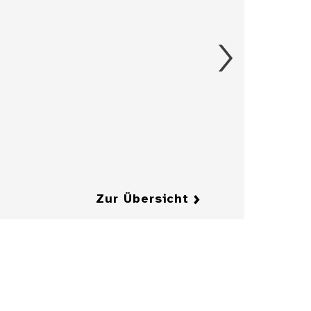
hof und
iler, OA
Details
knan ...
2 Fragebogen
und Karte Bruch,
OA Backnang
Details
Details
Zur Übersicht