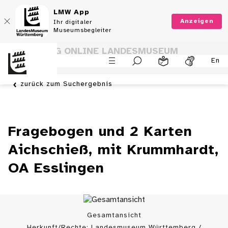
LMW App
Anzeigen
Ihr digitaler
Museumsbegleiter
SAMMLUNG ONLINE LANDESMUSEUM
En
WÜRTTEMBERG
zurück zum Suchergebnis
Fragebogen und 2 Karten
Aichschieß, mit Krummhardt,
OA Esslingen
Gesamtansicht
Herkunft/Rechte: Landesmuseum Württemberg /