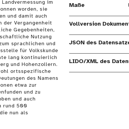
en Landvermessung im
Maße
gonnen worden, sie
nen und damit auch
en der Vergangenheit
Vollversion Dokumen
liche Gegebenheiten,
tschaftliche Nutzung
JSON des Datensatz
zum sprachlichen und
sstelle für Volkskunde
te lang kontinuierlich
LIDO/XML des Daten
erg und Hohenzollern.
ohl ortsspezifische
)Deutungen des Namens
ionen etwa zur
enfunden und zu
oben und auch
in rund 500
die nun als