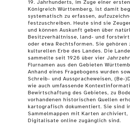
19. Jahrhunderts, im Zuge einer erst
Königreich Württemberg, ist damit be
systematisch zu erfassen, aufzuzeich
festzuschreiben. Heute sind sie Zeug
und können Auskunft geben über natür
Besitzverhältnisse, land- und forstwir
oder etwa Rechtsformen. Sie gehören 
kulturellen Erbe des Landes. Die Lande
sammelte seit 1926 über vier Jahrzehn
Flurnamen aus den Gebieten Württemb
Anhand eines Fragebogens wurden sow
Schreib- und Ausspracheweisen, (Be-
wie auch umfassende Kontextinformat
Bewirtschaftung des Gebietes, zu Bod
vorhandenen historischen Quellen erh
kartografisch dokumentiert. Sie sind 
Sammelmappen mit Karten archiviert, 
Digitalisate online zugänglich sind.