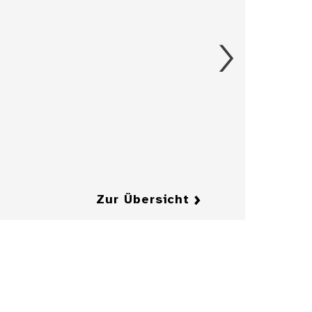
hof und
iler, OA
Details
knan ...
2 Fragebogen
und Karte Bruch,
OA Backnang
Details
Details
Zur Übersicht