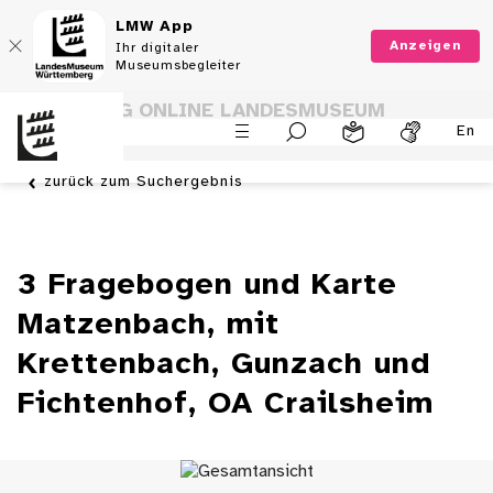
LMW App
Anzeigen
Ihr digitaler
Museumsbegleiter
SAMMLUNG ONLINE LANDESMUSEUM
En
WÜRTTEMBERG
zurück zum Suchergebnis
3 Fragebogen und Karte
Matzenbach, mit
Krettenbach, Gunzach und
Fichtenhof, OA Crailsheim