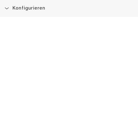
Konfigurieren
Blog
App
Newsletter
Immer auf dem Laufenden sein!
Jetzt Newsletter abonnieren
Erlebe das LMW auch hier