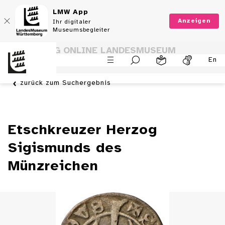
LMW App
Anzeigen
Ihr digitaler
Museumsbegleiter
SAMMLUNG ONLINE LANDESMUSEUM
En
WÜRTTEMBERG
zurück zum Suchergebnis
Etschkreuzer Herzog
Sigismunds des
Münzreichen