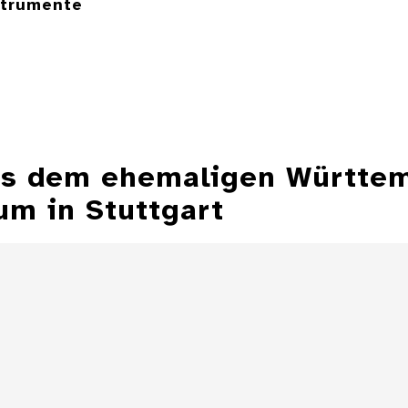
strumente
aus dem ehemaligen Württe
m in Stuttgart
Aschenbecher in
Form einer
Aschenbecher
Zeppelinmütze
eines Z