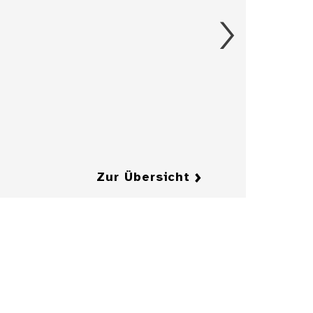
Details
Aschenbecher in
Form eines
Herrenkragens
mit Fliege
Details
Details
Zur Übersicht