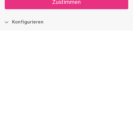
Zustimmen
Konfigurieren
Blog
App
Newsletter
Immer auf dem Laufenden sein!
Jetzt Newsletter abonnieren