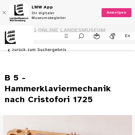
LMW App
Anzeigen
Ihr digitaler
Museumsbegleiter
SAMMLUNG ONLINE LANDESMUSEUM
En
WÜRTTEMBERG
zurück zum Suchergebnis
B 5 -
Hammerklaviermechanik
nach Cristofori 1725