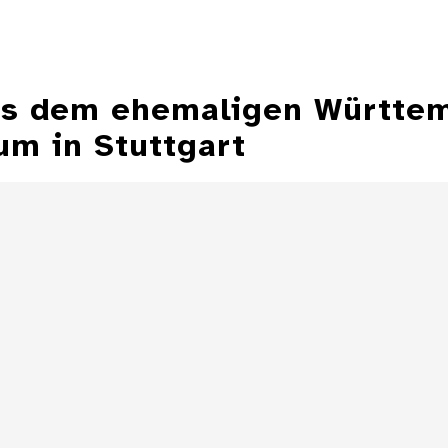
aus dem ehemaligen Württe
m in Stuttgart
Aschenbecher in
Form einer
Aschenbecher
Zeppelinmütze
eines Z
Details
Aschenbecher in