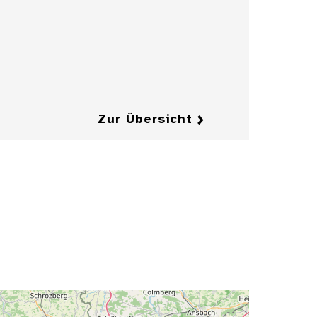
Form eines
Herrenkragens
mit Fliege
Details
Details
Zur Übersicht