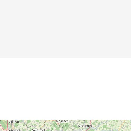
Form einer
Toilette
Details
Details