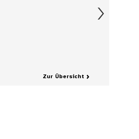
Details
Aschenbecher in
Form eines
Herrenkragens
mit Fliege
Details
Details
Zur Übersicht