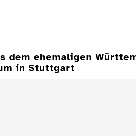
aus dem ehemaligen Württe
m in Stuttgart
Aschenbecher in
Form einer
Aschenbecher
Zeppelinmütze
eines Z