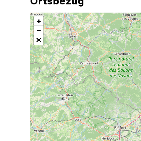
Ortsbezug
+
−