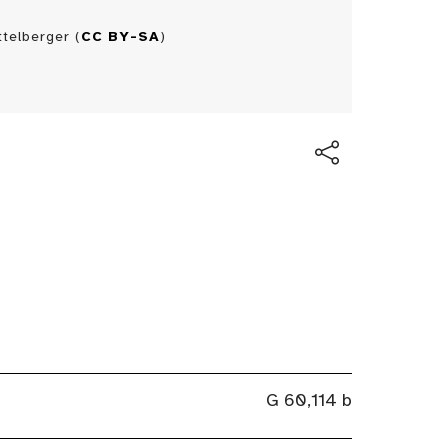
telberger (
CC BY-SA
)
G 60,114 b