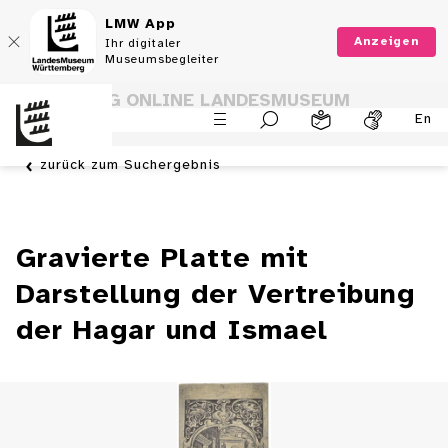
LMW App
Anzeigen
Ihr digitaler
Museumsbegleiter
SAMMLUNG ONLINE LANDESMUSEUM
En
WÜRTTEMBERG
zurück zum Suchergebnis
Gravierte Platte mit
Darstellung der Vertreibung
der Hagar und Ismael