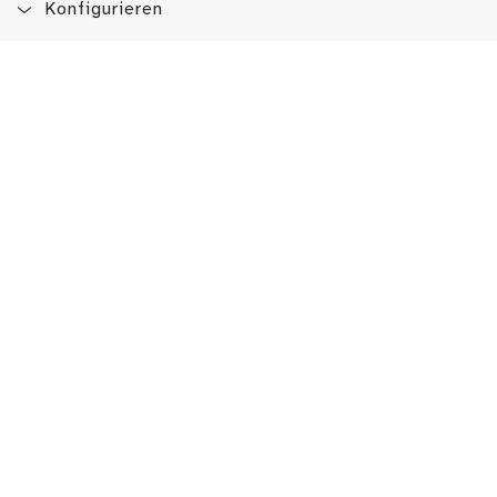
Konfigurieren
Blog
App
Newsletter
Immer auf dem Laufenden sein!
Jetzt Newsletter abonnieren
Erlebe das LMW auch hier