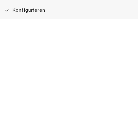
Konfigurieren
Blog
App
Newsletter
Immer auf dem Laufenden sein!
Jetzt Newsletter abonnieren
Erlebe das LMW auch hier