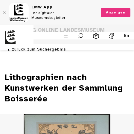
LMW App
Anzeigen
Ihr digitaler
Museumsbegleiter
SAMMLUNG ONLINE LANDESMUSEUM
En
WÜRTTEMBERG
zurück zum Suchergebnis
Lithographien nach
Kunstwerken der Sammlung
Boisserée