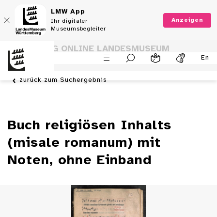
LMW App
Anzeigen
Ihr digitaler
Museumsbegleiter
SAMMLUNG ONLINE LANDESMUSEUM
En
WÜRTTEMBERG
zurück zum Suchergebnis
Buch religiösen Inhalts
(misale romanum) mit
Noten, ohne Einband