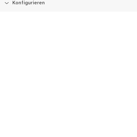
Konfigurieren
Blog
App
Newsletter
Immer auf dem Laufenden sein!
Jetzt Newsletter abonnieren
Erlebe das LMW auch hier