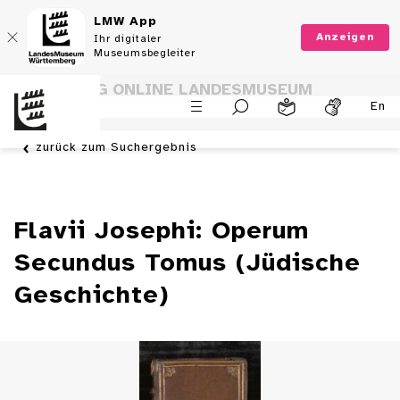
LMW App
Anzeigen
Ihr digitaler
Museumsbegleiter
SAMMLUNG ONLINE LANDESMUSEUM
En
WÜRTTEMBERG
zurück zum Suchergebnis
Flavii Josephi: Operum
Secundus Tomus (Jüdische
Geschichte)