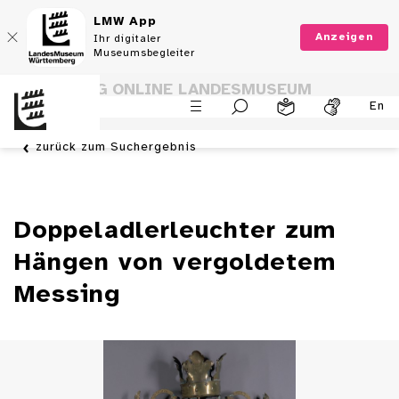
LMW App
Anzeigen
Ihr digitaler
Museumsbegleiter
SAMMLUNG ONLINE LANDESMUSEUM
En
WÜRTTEMBERG
zurück zum Suchergebnis
Doppeladlerleuchter zum
Hängen von vergoldetem
Messing