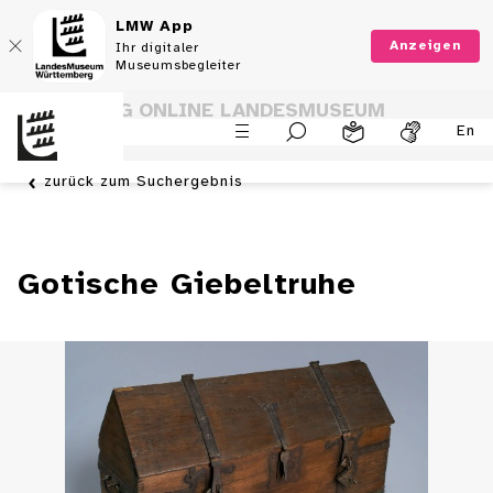
LMW App
Anzeigen
Ihr digitaler
Museumsbegleiter
SAMMLUNG ONLINE LANDESMUSEUM
En
WÜRTTEMBERG
zurück zum Suchergebnis
Gotische Giebeltruhe