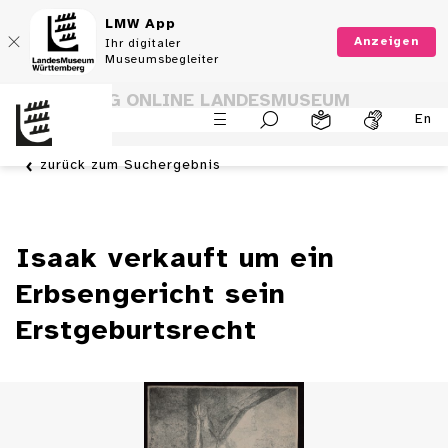
LMW App
Anzeigen
Ihr digitaler
Museumsbegleiter
SAMMLUNG ONLINE LANDESMUSEUM
En
WÜRTTEMBERG
zurück zum Suchergebnis
Isaak verkauft um ein
Erbsengericht sein
Erstgeburtsrecht