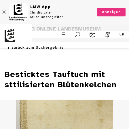
LMW App
Anzeigen
Ihr digitaler
Museumsbegleiter
SAMMLUNG ONLINE LANDESMUSEUM
En
WÜRTTEMBERG
zurück zum Suchergebnis
Besticktes Tauftuch mit
sttilisierten Blütenkelchen