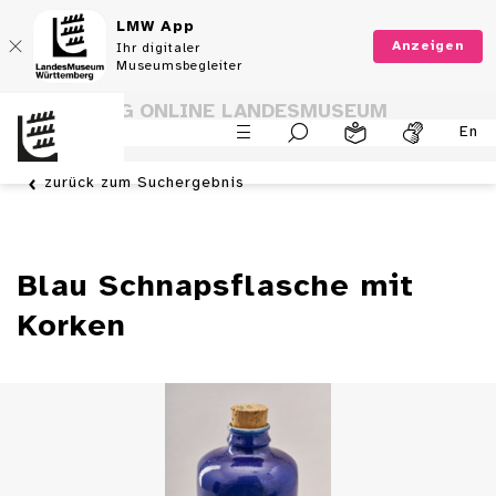
LMW App
Anzeigen
Ihr digitaler
Museumsbegleiter
SAMMLUNG ONLINE LANDESMUSEUM
En
WÜRTTEMBERG
zurück zum Suchergebnis
Blau Schnapsflasche mit
Korken