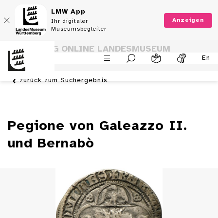
LMW App
Anzeigen
Ihr digitaler
Museumsbegleiter
SAMMLUNG ONLINE LANDESMUSEUM
En
WÜRTTEMBERG
zurück zum Suchergebnis
Pegione von Galeazzo II.
und Bernabò