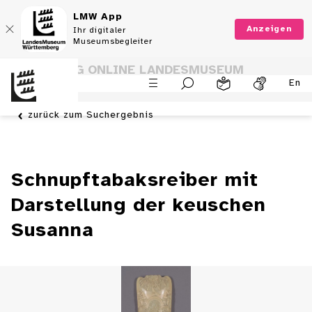
LMW App
Anzeigen
Ihr digitaler
Museumsbegleiter
SAMMLUNG ONLINE LANDESMUSEUM
En
WÜRTTEMBERG
zurück zum Suchergebnis
Schnupftabaksreiber mit
Darstellung der keuschen
Susanna