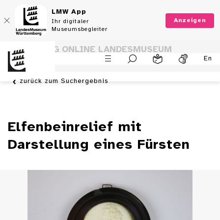
LMW App
Anzeigen
Ihr digitaler
Museumsbegleiter
SAMMLUNG ONLINE LANDESMUSEUM
En
WÜRTTEMBERG
zurück zum Suchergebnis
Elfenbeinrelief mit
Darstellung eines Fürsten