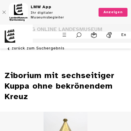
LMW App
Anzeigen
Ihr digitaler
Museumsbegleiter
SAMMLUNG ONLINE LANDESMUSEUM
En
WÜRTTEMBERG
zurück zum Suchergebnis
Ziborium mit sechseitiger
Kuppa ohne bekrönendem
Kreuz