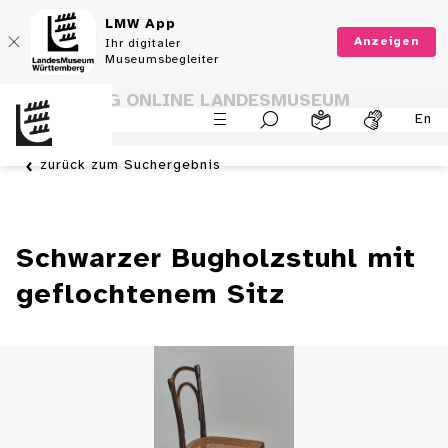
LMW App
Anzeigen
Ihr digitaler
Museumsbegleiter
SAMMLUNG ONLINE LANDESMUSEUM
En
WÜRTTEMBERG
zurück zum Suchergebnis
Schwarzer Bugholzstuhl mit
geflochtenem Sitz