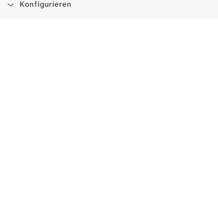
Konfigurieren
Blog
App
Newsletter
Immer auf dem Laufenden sein!
Jetzt Newsletter abonnieren
Erlebe das LMW auch hier