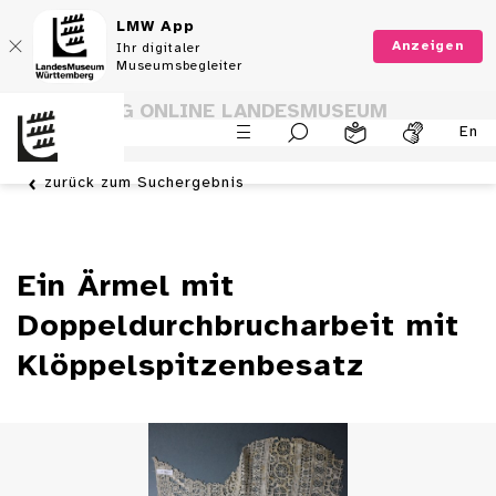
LMW App
Anzeigen
Ihr digitaler
Museumsbegleiter
SAMMLUNG ONLINE LANDESMUSEUM
En
WÜRTTEMBERG
zurück zum Suchergebnis
Ein Ärmel mit
Doppeldurchbrucharbeit mit
Klöppelspitzenbesatz