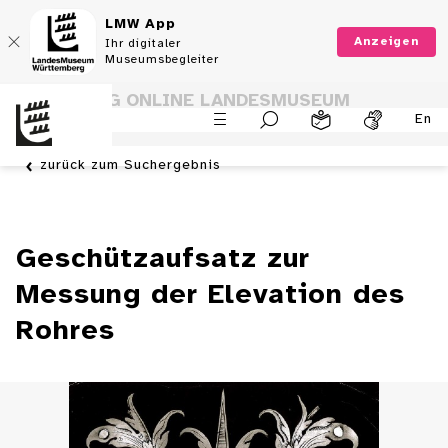
LMW App
Anzeigen
Ihr digitaler
Museumsbegleiter
SAMMLUNG ONLINE LANDESMUSEUM
En
WÜRTTEMBERG
zurück zum Suchergebnis
Geschützaufsatz zur
Messung der Elevation des
Rohres