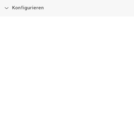
Konfigurieren
Blog
App
Newsletter
Immer auf dem Laufenden sein!
Jetzt Newsletter abonnieren
Erlebe das LMW auch hier