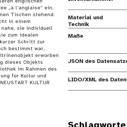
seren englischen
e „à l’anglaise“ ein,
inen Tischen stehend.
Material und
cht in einem
Technik
ahe, sie individuell
sie zum idealen
Maße
kurzer Schritt zur
uch bestimmt war,
itrinenobjekt erworben
JSON des Datensatz
ng dieses Objekts
bliothek im Rahmen des
ung für Kultur und
LIDO/XML des Daten
s NEUSTART KULTUR
Schlagworte