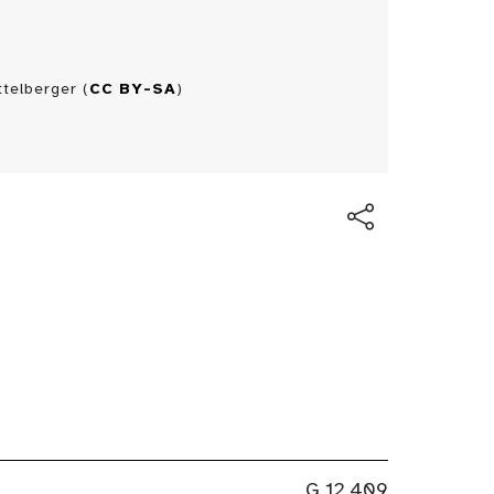
telberger (
CC BY-SA
)
G 12,409