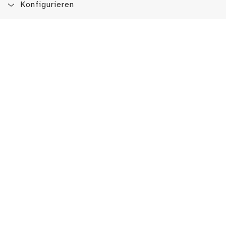
Konfigurieren
Blog
App
Newsletter
Immer auf dem Laufenden sein!
Jetzt Newsletter abonnieren
Erlebe das LMW auch hier