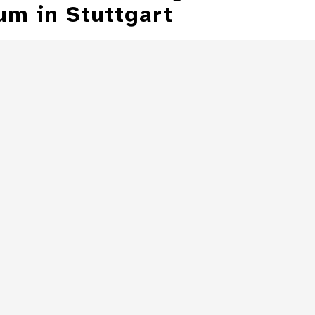
m in Stuttgart
Aschenbecher in
Form einer
Aschenbecher
Zeppelinmütze
eines Z
Details
Aschenbecher in
Form einer
Toilette
Details
Details