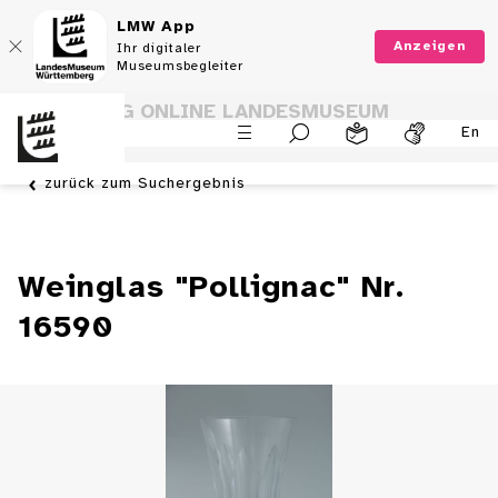
LMW App
Anzeigen
Ihr digitaler
Museumsbegleiter
SAMMLUNG ONLINE LANDESMUSEUM
En
WÜRTTEMBERG
zurück zum Suchergebnis
Weinglas "Pollignac" Nr.
16590