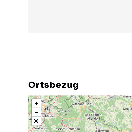
Ortsbezug
+
−