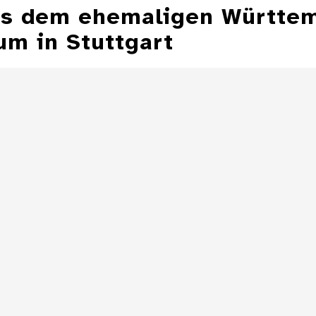
aus dem ehemaligen Württe
m in Stuttgart
Aschenbecher in
Form einer
Aschenbecher
Zeppelinmütze
eines Z
Details
Aschenbecher in
Form einer
Toilette
Details