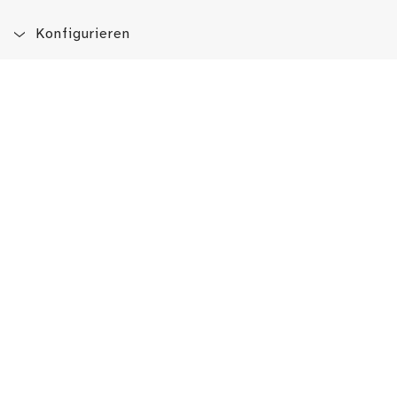
Konfigurieren
Blog
App
Newsletter
Immer auf dem Laufenden sein!
Jetzt Newsletter abonnieren
Erlebe das LMW auch hier