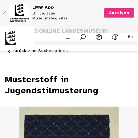
LMW App
Anzeigen
Ihr digitaler
Museumsbegleiter
SAMMLUNG ONLINE LANDESMUSEUM
En
WÜRTTEMBERG
zurück zum Suchergebnis
Musterstoff in
Jugendstilmusterung