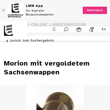
LMW App
Anzeigen
Ihr digitaler
Museumsbegleiter
SAMMLUNG ONLINE LANDESMUSEUM
En
WÜRTTEMBERG
zurück zum Suchergebnis
Morion mit vergoldetem
Sachsenwappen